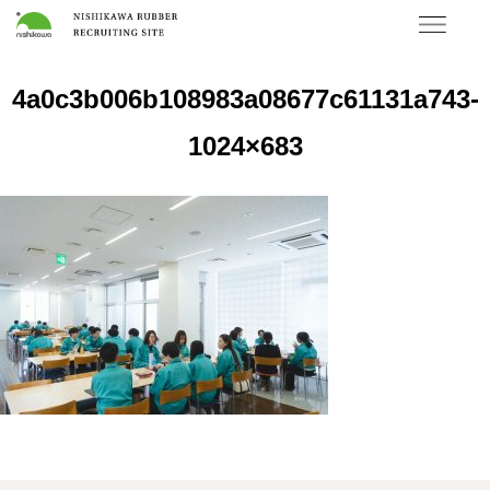
4a0c3b006b108983a08677c61131a743-
1024×683