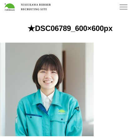
★DSC06789_600×600px