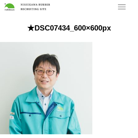
★DSC07434_600×600px